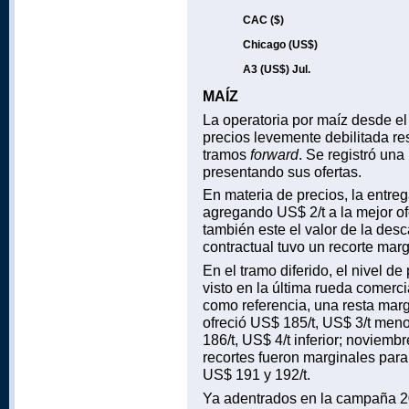
CAC ($)
Chicago (US$)
A3 (US$) Jul.
MAÍZ
La operatoria por maíz desde e
precios levemente debilitada res
tramos
forward
. Se registró una
presentando sus ofertas.
En materia de precios, la entreg
agregando US$ 2/t a la mejor of
también este el valor de la des
contractual tuvo un recorte mar
En el tramo diferido, el nivel d
visto en la última rueda comerc
como referencia, una resta marg
ofreció US$ 185/t, US$ 3/t meno
186/t, US$ 4/t inferior; noviemb
recortes fueron marginales para
US$ 191 y 192/t.
Ya adentrados en la campaña 202